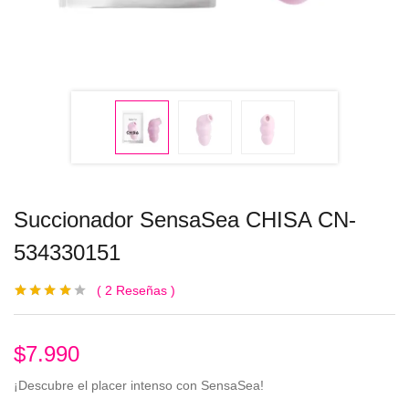
Succionador SensaSea CHISA CN-
534330151
2
Reseñas
Valorado
2
con
4.00
de
5 en base
a
$
7.990
valoraciones
de clientes
¡Descubre el placer intenso con SensaSea!