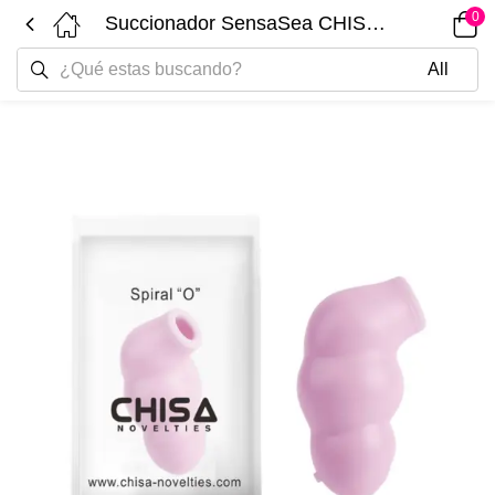
0
Succionador SensaSea CHISA CN-534330151