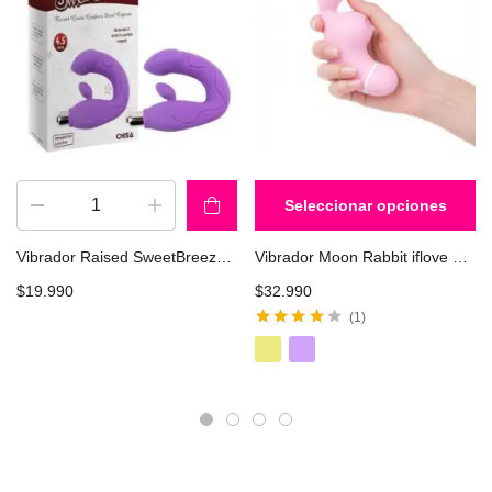
Seleccionar opciones
Vibrador Raised SweetBreeze CHISA CN-160773111
Vibrador Moon Rabbit iflove 240904
$
19.990
$
32.990
1
Valorado
con
4.00
de
5