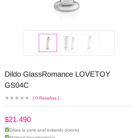
Dildo GlassRomance LOVETOY
GS04C
0
Reseñas
$
21.490
Dilata la zona anal evitando dolores
Material hipoalergénico