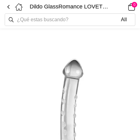
0
Dildo GlassRomance LOVETOY GS04C