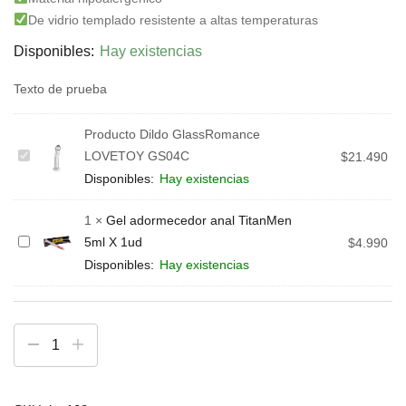
De vidrio templado resistente a altas temperaturas
Disponibles:
Hay existencias
Texto de prueba
Producto
Dildo GlassRomance
LOVETOY GS04C
Dildo
$
21.490
GlassRomance
Disponibles:
Hay existencias
LOVETOY
1
×
Gel adormecedor anal TitanMen
GS04C
5ml X 1ud
Gel
$
4.990
adormecedor
Disponibles:
Hay existencias
anal
TitanMen
5ml
X
1ud