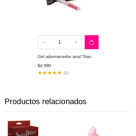
Gel adormecedor anal TitanMen 5ml X 1ud
$
4.990
1
Valorado con
5.00
de 5
Productos relacionados