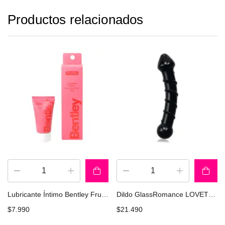
Productos relacionados
Lubricante Íntimo Bentley Frutilla Gel 50 gr
Dildo GlassRomance LOVETOY GS05bk
$
7.990
$
21.490