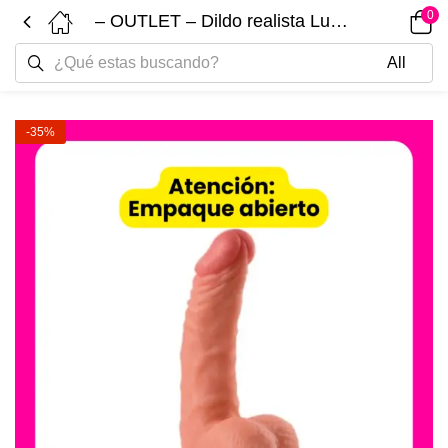
0
– OUTLET – Dildo realista Lucas 20cm B122
-35%