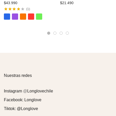
$
43.990
$
21.490
1
Valorado
con
4.00
de
5
Nuestras redes
Instagram
@
Longlovechile
Facebook:
Longlove
Tiktok:
@Longlove