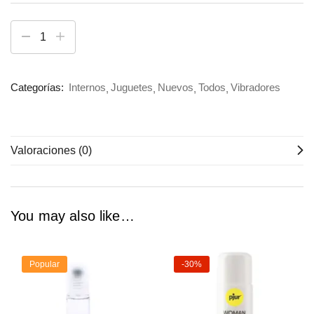
28ML
aroma
10Ml
Categorías:
Internos
Juguetes
Nuevos
Todos
Vibradores
Valoraciones (0)
You may also like…
Popular
-30%