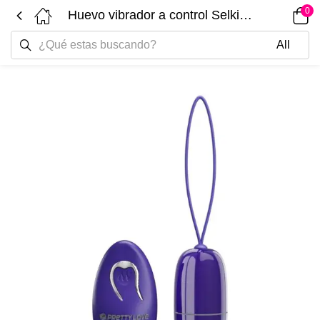
0
Huevo vibrador a control Selkie PRETTYLOVE BI-014865WL