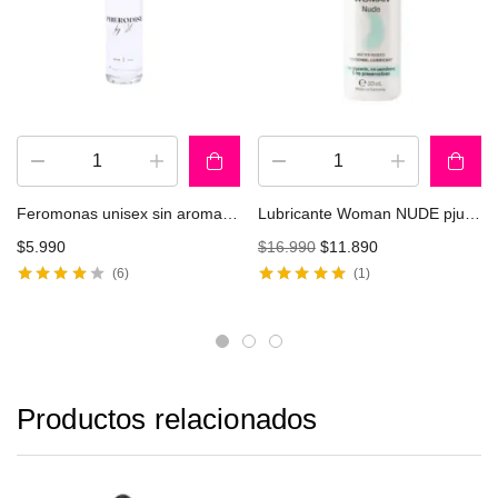
Feromonas unisex sin aroma 10Ml
Lubricante Woman NUDE pjur 30ml
$
5.990
$
16.990
$
11.890
6
1
Valorado
Valorado con
con
4.00
de
5.00
de 5
5
Productos relacionados