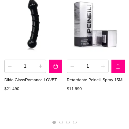
Dildo GlassRomance LOVETOY GS05bk
Retardante Peineili Spray 15Ml
$
21.490
$
11.990