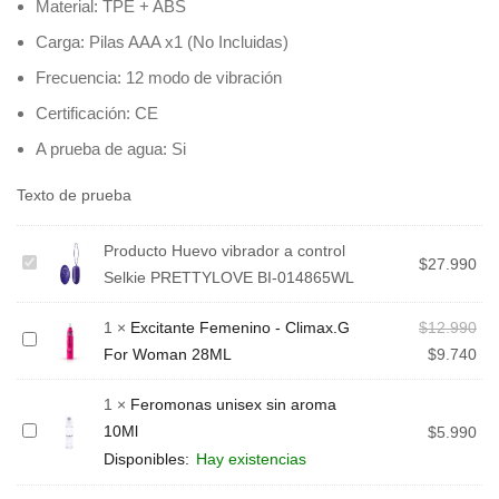
Material: TPE + ABS
Carga: Pilas AAA x1 (No Incluidas)
Frecuencia: 12 modo de vibración
Certificación: CE
A prueba de agua: Si
Texto de prueba
Producto
Huevo vibrador a control
Huevo
$
27.990
Selkie PRETTYLOVE BI-014865WL
vibrador
a
1
×
Excitante Femenino - Climax.G
$
12.990
Excitante
control
For Woman 28ML
$
9.740
Femenino
Selkie
-
PRETTYLOVE
1
×
Feromonas unisex sin aroma
Climax.G
BI-
10Ml
Feromonas
$
5.990
For
014865WL
unisex
Disponibles:
Hay existencias
Woman
sin