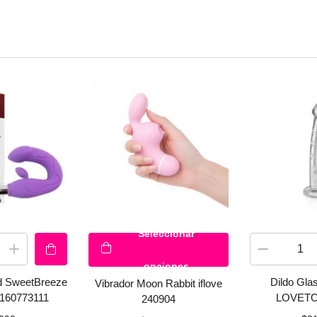
Seleccionar
opciones
d SweetBreeze
Dildo Gl
Vibrador Moon Rabbit iflove
160773111
LOVETO
240904