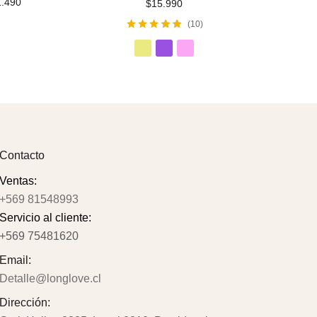
1.490
$
15.990
$
10
Valorado con
4.90
de 5
Contacto
Ventas:
+569 81548993
Servicio al cliente:
+569 75481620
Email:
Detalle@longlove.cl
Dirección: