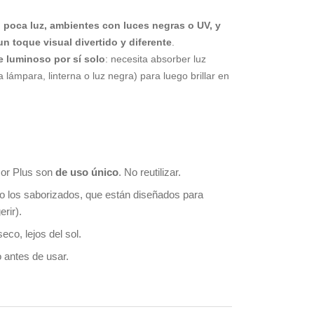
 poca luz, ambientes con luces negras o UV, y
n toque visual divertido y diferente
.
e luminoso por sí solo
: necesita absorber luz
lámpara, linterna o luz negra) para luego brillar en
sor Plus son
de uso único
. No reutilizar.
o los saborizados, que están diseñados para
erir).
eco, lejos del sol.
 antes de usar.