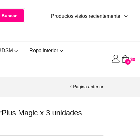
Buscar
Productos vistos recientemente
BDSM
Ropa interior
$
0
0
Pagina anterior
rPlus Magic x 3 unidades