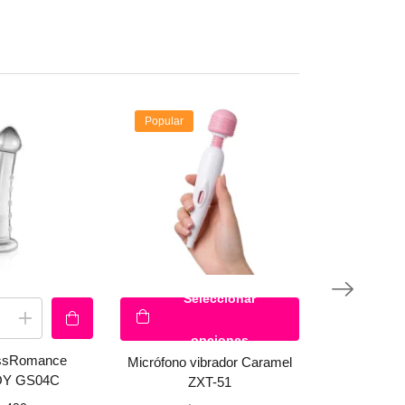
Popular
Seleccionar
opciones
assRomance
Funda para
Micrófono vibrador Caramel
Y GS04C
NatureE
ZXT-51
LOVETOY