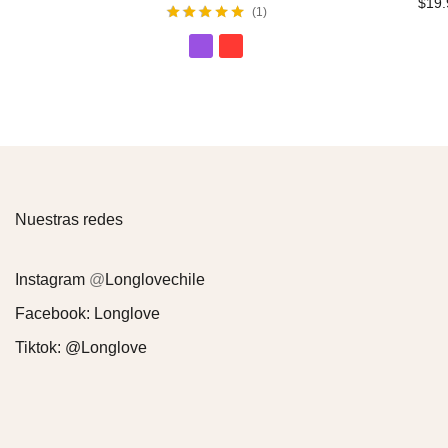
$
19.
1
Valorado con
5.00
de 5
Nuestras redes
Instagram
@
Longlovechile
Facebook:
Longlove
Tiktok:
@Longlove