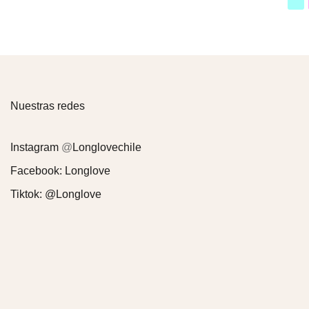
con
4.00
d
5
Nuestras redes
Instagram
@
Longlovechile
Facebook:
Longlove
Tiktok:
@Longlove