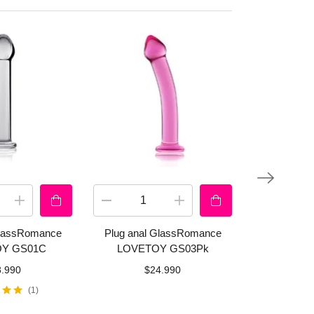
Popular
Se
o
GlassRomance
Plug anal GlassRomance
Micrófono v
Y GS01C
LOVETOY GS03Pk
Z
8.990
$
24.990
$
1
o con
Valora
e 5