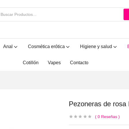
Anal
Cosmética erótica
Higiene y salud
Cotillón
Vapes
Contacto
Pezoneras de ros
0
Reseñas