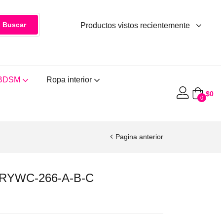
Buscar
Productos vistos recientemente
BDSM
Ropa interior
$
0
0
Pagina anterior
a RYWC-266-A-B-C