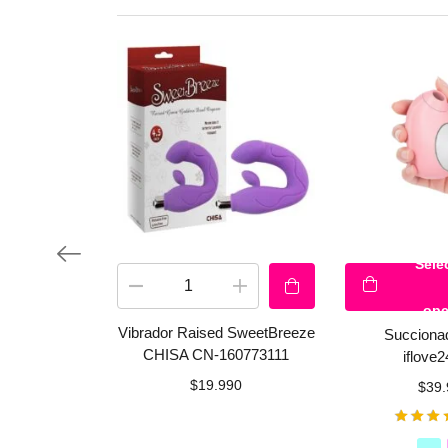
Sele
opc
Vibrador Raised SweetBreeze
Succiona
CHISA CN-160773111
iflove
$
19.990
$
39.
Valorado