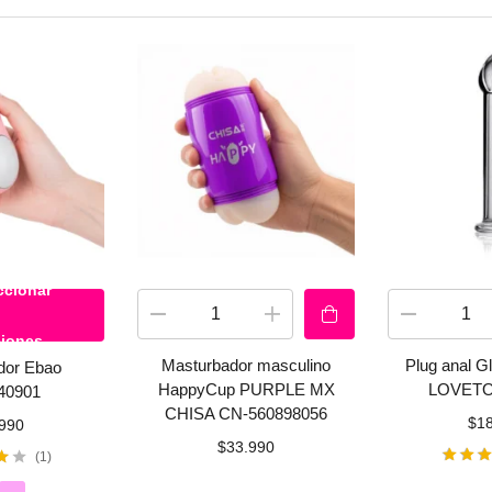
ccionar
iones
Masturbador masculino
Plug anal 
dor Ebao
HappyCup PURPLE MX
LOVETO
240901
CHISA CN-560898056
$
1
990
$
33.990
1
Valorad
5.00
d