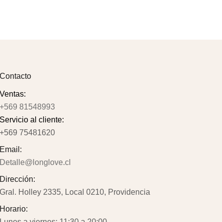
4.90
Contacto
Ventas:
+569 81548993
Servicio al cliente:
+569 75481620
Email:
Detalle@longlove.cl
Dirección:
Gral. Holley 2335, Local 0210, Providencia
Horario:
Lunes a viernes: 11:30 a 20:00