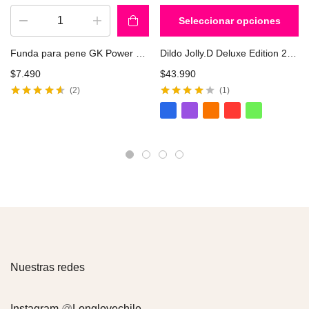
Seleccionar opciones
Funda para pene GK Power CHISA CN-101669452
Dildo Jolly.D Deluxe Edition 22cm CHISA
$
7.490
$
43.990
2
1
Valorado con
Valorado
4.50
de 5
con
4.00
de
5
Nuestras redes
Instagram
@
Longlovechile