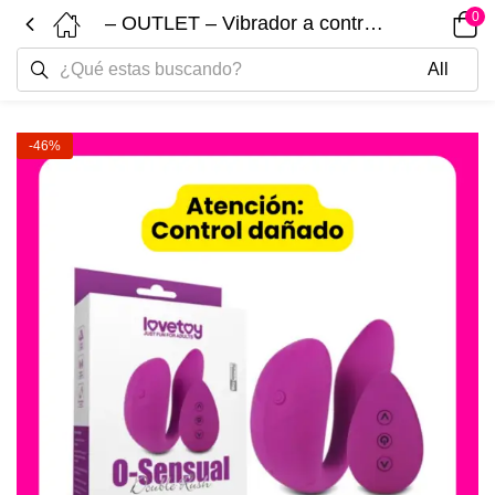
0
– OUTLET – Vibrador a control Jav LOVETOY LV431212 136
-46%