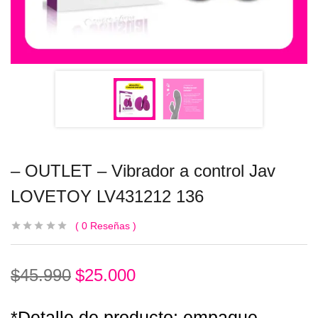
– OUTLET – Vibrador a control Jav
LOVETOY LV431212 136
0
Reseñas
$
45.990
$
25.000
*Detalle de producto: empaque