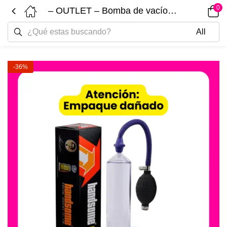
0
– OUTLET – Bomba de vacío pene Handsome-up A38009
-36%