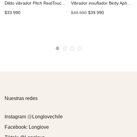
Dildo vibrador Pitch RealTouchXXX CHISA CN-101897460
Vibrador insuflador Birdy Aphrovibe CHISA CN-594335286
$
33.990
$
49.990
$
39.990
Nuestras redes
Instagram
@
Longlovechile
Facebook:
Longlove