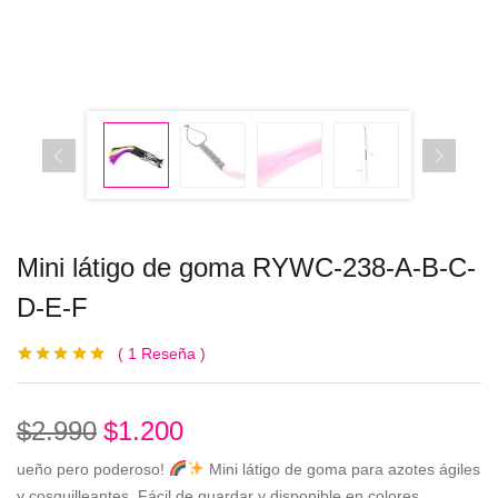
Mini látigo de goma RYWC-238-A-B-C-
D-E-F
1
Reseña
Valorado con
1
5.00
de 5 en
base a
valoración de
$
2.990
$
1.200
un cliente
ueño pero poderoso!
Mini látigo de goma para azotes ágiles
y cosquilleantes. Fácil de guardar y disponible en colores