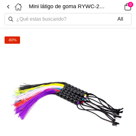
0
Mini látigo de goma RYWC-238-A-B-C-D-E-F
-60%