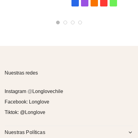
con
4.00
de
5
Nuestras redes
Instagram
@
Longlovechile
Facebook:
Longlove
Tiktok:
@Longlove
Nuestras Políticas