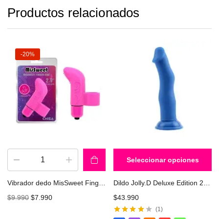
Productos relacionados
-20%
Seleccionar opciones
Vibrador dedo MisSweet Finger CHISA CN-371312210
Dildo Jolly.D Deluxe Edition 22cm CHISA
$
9.990
$
7.990
$
43.990
1
Valorado