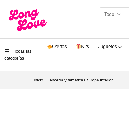
Jockstrap Plus Size XL-XXL No.6104
0
Reseñas
Todo
Ofertas
Kits
Juguetes
Todas las
categorías
Inicio
Lencería y temáticas
Ropa interior