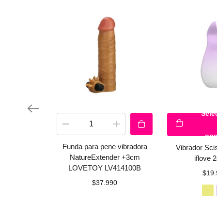
Sele
opc
Funda para pene vibradora
Vibrador Sci
NatureExtender +3cm
iflove 
LOVETOY LV414100B
$
19.
$
37.990