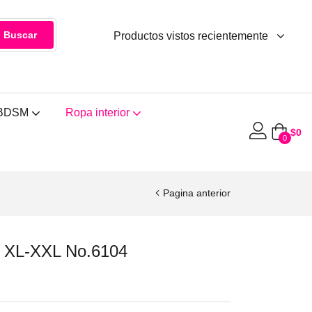
n existencias
$
7.490
Buscar
Productos vistos recientemente
BDSM
Ropa interior
$
0
0
Pagina anterior
e XL-XXL No.6104