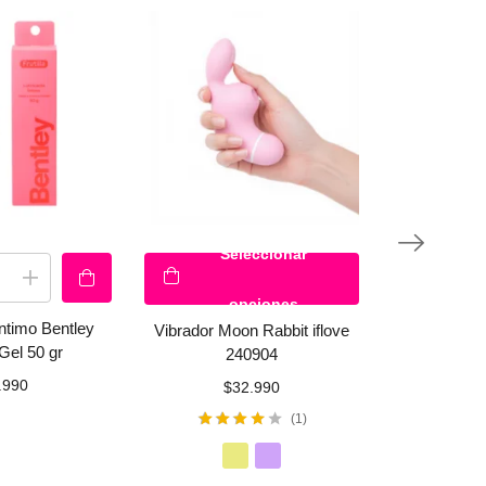
Seleccionar
Se
opciones
o
Íntimo Bentley
Vibrador Moon Rabbit iflove
Dildo Shane.
 Gel 50 gr
240904
20,5
.990
$
32.990
$
1
Valorado
con
4.00
de
5