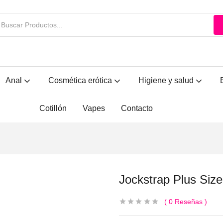
Disponibles:
Si
Anal
Cosmética erótica
Higiene y salud
Cotillón
Vapes
Contacto
Jockstrap Plus Siz
0
Reseñas