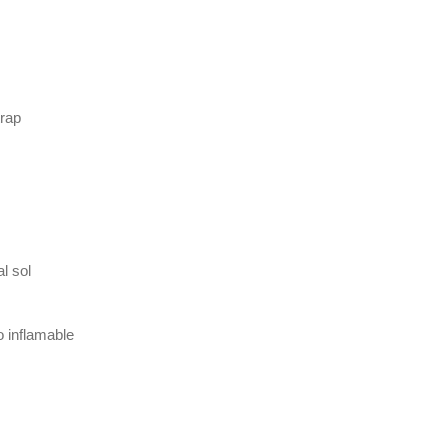
rap
l sol
o inflamable