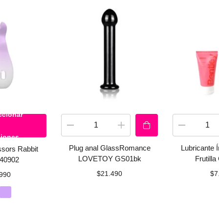
ccionar
iones
Plug anal GlassRomance
Lubricante 
ssors Rabbit
LOVETOY GS01bk
Frutilla
240902
$
21.490
$
7
990