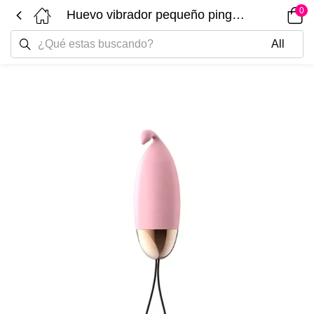
0
Huevo vibrador pequeño pingüino LILO LL-A2009