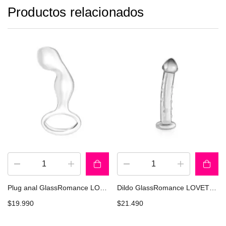
Productos relacionados
Plug anal GlassRomance LOVETOY GS18c
Dildo GlassRomance LOVETOY GS04C
$
19.990
$
21.490