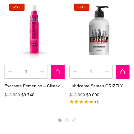
-25%
-30%
Excitante Femenino – Climax.G For Woman 28ML
Lubricante Semen GRIZZLY 120ML
$
12.990
$
9.740
$
12.990
$
9.090
1
Valorado con
5.00
de 5