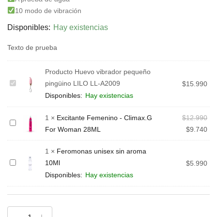
10 modo de vibración
Disponibles:
Hay existencias
Texto de prueba
Producto
Huevo vibrador pequeño
pingüino LILO LL-A2009
Huevo
$
15.990
vibrador
Disponibles:
Hay existencias
pequeño
1
×
Excitante Femenino - Climax.G
$
12.990
pingüino
Excitante
For Woman 28ML
$
9.740
LILO
Femenino
LL-
-
1
×
Feromonas unisex sin aroma
A2009
Climax.G
10Ml
Feromonas
$
5.990
For
unisex
Disponibles:
Hay existencias
Woman
sin
28ML
aroma
10Ml