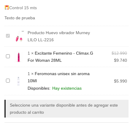
Control 15 mts
Texto de prueba
Producto
Huevo vibrador Murney
Huevo
LILO LL-2216
vibrador
Murney
1
×
Excitante Femenino - Climax.G
$
12.990
Excitante
LILO
For Woman 28ML
$
9.740
Femenino
LL-
-
2216
1
×
Feromonas unisex sin aroma
Climax.G
10Ml
Feromonas
$
5.990
For
unisex
Disponibles:
Hay existencias
Woman
sin
28ML
aroma
Seleccione una variante disponible antes de agregar este
10Ml
producto al carrito