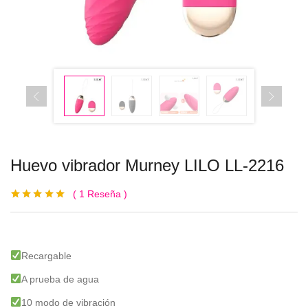
Huevo vibrador Murney LILO LL-2216
1
Reseña
Valorado con
1
5.00
de 5 en
base a
valoración de
un cliente
Recargable
A prueba de agua
10 modo de vibración