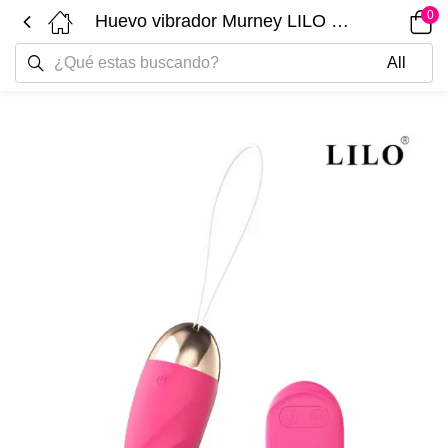
0
Huevo vibrador Murney LILO LL-2216