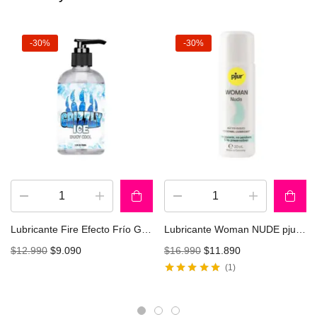
-30%
-30%
Lubricante Fire Efecto Frío GRIZZLY 120ML
Lubricante Woman NUDE pjur 30ml
$
12.990
$
9.090
$
16.990
$
11.890
1
Valorado con
5.00
de 5