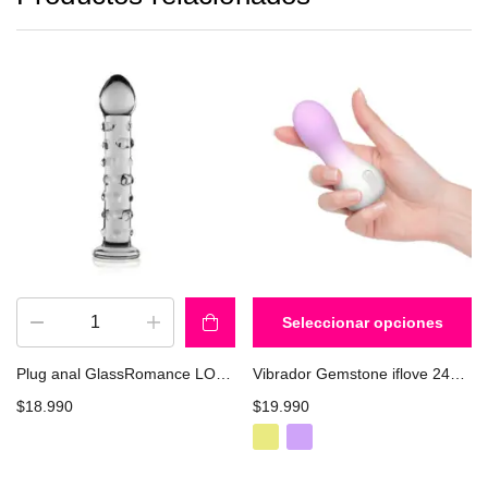
Seleccionar opciones
Plug anal GlassRomance LOVETOY GS02C
Vibrador Gemstone iflove 240903
$
18.990
$
19.990