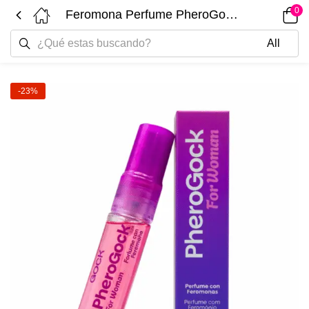
0
Feromona Perfume PheroGock for Woman 15ML
-23%