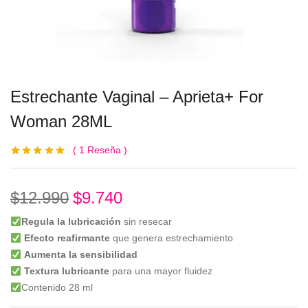
Estrechante Vaginal – Aprieta+ For
Woman 28ML
1
Reseña
Valorado con
1
5.00
de 5 en
base a
valoración de
$
12.990
$
9.740
un cliente
Regula la lubricación
sin resecar
Efecto reafirmante
que genera estrechamiento
Aumenta la sensibilidad
Textura lubricante
para una mayor fluidez
Contenido 28 ml