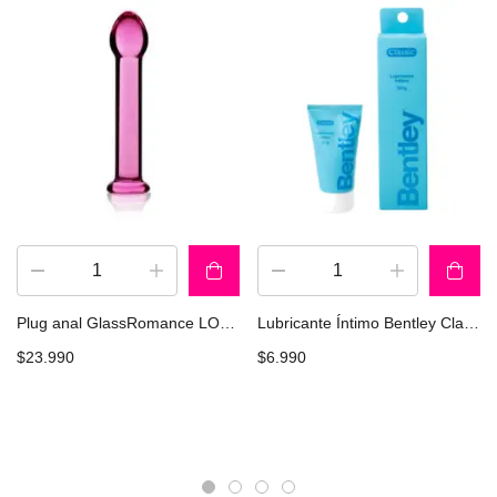
Plug anal GlassRomance LOVETOY GS01Pk
Lubricante Íntimo Bentley Classic Gel 50 gr
$
23.990
$
6.990