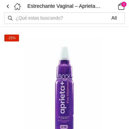
0
Estrechante Vaginal – Aprieta+ For Woman 28ML
-25%