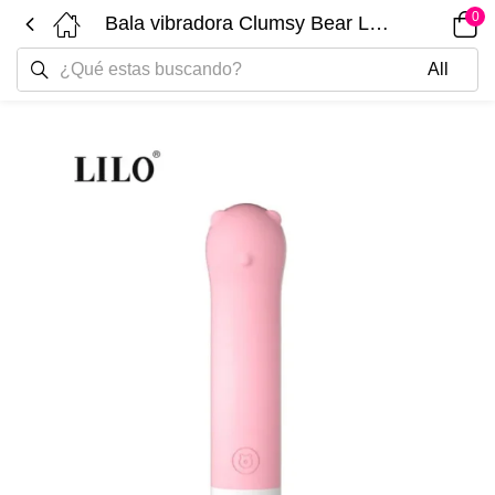
0
Bala vibradora Clumsy Bear LILO LL-B2132-D