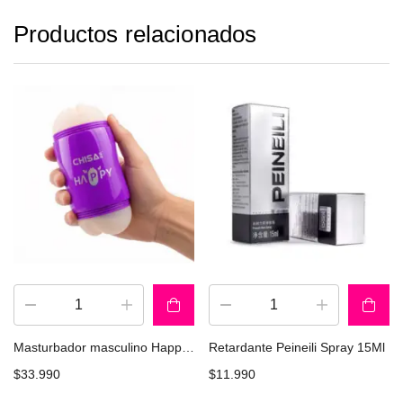
Productos relacionados
Masturbador masculino HappyCup PURPLE MX CHISA CN-560898056
Retardante Peineili Spray 15Ml
$
33.990
$
11.990