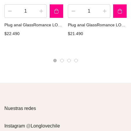
Plug anal GlassRomance LOVETOY GS03bk
Plug anal GlassRomance LOVETOY GS01bk
$
22.490
$
21.490
Nuestras redes
Instagram
@
Longlovechile